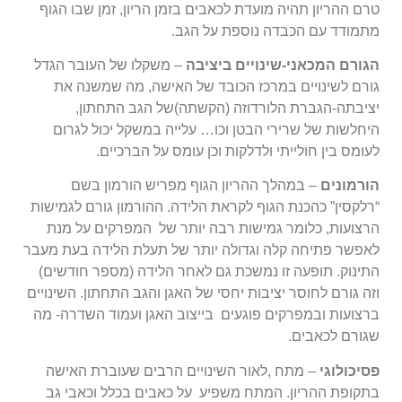
טרם ההריון תהיה מועדת לכאבים בזמן הריון, זמן שבו הגוף
מתמודד עם הכבדה נוספת על הגב.
הגורם המכאני-שינויים ביציבה
– משקלו של העובר הגדל
גורם לשינויים במרכז הכובד של האישה, מה שמשנה את
יציבתה-הגברת הלורדוזה (הקשתה)של הגב התחתון,
היחלשות של שרירי הבטן וכו… עלייה במשקל יכול לגרום
לעומס בין חולייתי ולדלקות וכן עומס על הברכיים.
הורמונים
– במהלך ההריון הגוף מפריש הורמון בשם
“רלקסין” כהכנת הגוף לקראת הלידה. ההורמון גורם לגמישות
הרצועות, כלומר גמישות רבה יותר של המפרקים על מנת
לאפשר פתיחה קלה וגדולה יותר של תעלת הלידה בעת מעבר
התינוק. תופעה זו נמשכת גם לאחר הלידה (מספר חודשים)
וזה גורם לחוסר יציבות יחסי של האגן והגב התחתון. השינויים
ברצועות ובמפרקים פוגעים בייצוב האגן ועמוד השדרה- מה
שגורם לכאבים.
פסיכולוגי
– מתח ,לאור השינויים הרבים שעוברת האישה
בתקופת ההריון. המתח משפיע על כאבים בכלל וכאבי גב