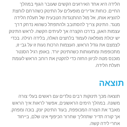
הלידה היא אחד האירועים הקשים שעובר הגוף במהלך
החיים. כוחות אדירים מופעלים על התינוק כשהרחם לוחצת
להוציא אותו, אל מול ההתנגדות הטבעית של תעלת הלידה
מנגד. התינוק צריך להסתובב ולהתפתל כשהוא נדחק דרך
עצמות האגן, בדרכו הקצרה אך לעיתים הקשה. לראש התינוק
יש יכולת מופלאה לעמוד בלחצים האלה, בלידה רגילה. בכדי
לצמצם את גודל הראש, העצמות הרכות נעות זו על גבי זו,
מתכופפות ומתעוותות כשהתינוק יורד. באופן רגיל הסנטר
מוכנס מטה לכיוון החזה כדי להקטין את רוחב הראש לעומת
תעלת הלידה.
תוצאה
תוצאה מכך תינוקות רבים נולדים עם ראשים בעלי צורה
משונה. במהלך הימים הראשונים, אפשר לראות איך הראש
מאבד את הצורה המכופפת, בעוד התינוק יונק, בוכה ומפהק.
אך קורה תדיר שתהליך שחרור הכיפוף אינו שלם, בייחוד
אחרי לידה קשה.