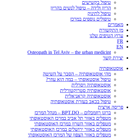
טיפול בקשישים
הריון ולידה – טיפול לנשים בהריון
טיפול לתינוק
טיפולים נוספים במרכז
מאמרים
מן התקשורת
ערוץ הטיפים שלנו
FR
EN
Osteopath in Tel Aviv – the urban medicint
יצירת קשר
אוסטאופתיה
מהי אוסטאופתיה – הסבר על השיטה
טיפול אוסטאופתי – במה הוא עוזר?
אוסטאופתיה ויסרלית
אוסטאופתיה סטרוקטורלית
אוסטאופתיה קראניאלית
טיפול בכאב בעזרת אוסטאופתיה
פריסה ארצית
ברונו רוזמבלום – BPT.DO – מנהל המרכז
מטפלים באזור תל אביב במרכז האוסטאופתי
מטפלים באזור השרון במרכז האוסטאופתי
מטפלים באזור ירושלים במרכז האוסטאופתי
מטפלים באזור הצפון של המרכז האוסטאופתי