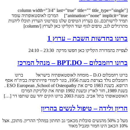
[column width="3/4" last="true" title="" title_type="single"
animation="none" implicit="true"] המרכז לאוסטאופתיה עומד
תמיד לרשותכם, גם בערוץ הטיפים שלנו בסרטוני הערוץ תוכלו ליהנות
מתרגילים לגב, טיפים לגוף ועוד הקליקו כאן לערוץ [/column]
ברונו בחדשות השבת – ערוץ 1
לצפייה בהמדורה הקליקו כאן חפשו מדקה 23:30 – 24:10
ברונו רוזמבלום – BPT.DO – מנהל המרכז
ברונו רוזמבלום D.O – מומחה לאוסטאופתיה בישראל ברונו
רוזמבלום נולד בצרפת בשנת 1956, בוגר לימודי פיזיותרפיה בביה"ח אסף
הרופא. בשנת 1983 סיים את ESO European ,School of Osteopathy .
בשנת 1989, חזר לארץ ובשנת 1992 ופתח את קליניקת המרכז
האוסטאופתי בתל אביב. בשנת 2003 ברונו הקים יחד עם שותפו דר […]
הריון ולידה – טיפול לנשים בהריון
מעל כ 50% מהנשים סובלות מכאבי גב תחתון במהלך ההריון. מתוכן, אצל
10% הכאב הינו חמור ומגביל מאוד