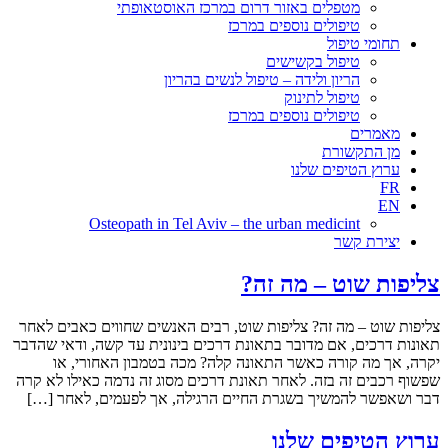
מטפלים באזור דרום במרכז האוסטאופתי
טיפולים נוספים במרכז
תחומי טיפול
טיפול בקשישים
הריון ולידה – טיפול לנשים בהריון
טיפול לתינוק
טיפולים נוספים במרכז
מאמרים
מן התקשורת
ערוץ הטיפים שלנו
FR
EN
Osteopath in Tel Aviv – the urban medicint
יצירת קשר
צליפות שוט – מה זה?
צליפות שוט – מה זה? צליפות שוט, רבים האנשים שחווים כאבים לאחר
תאונות דרכים, אם מדובר בתאונת דרכים בינונית עד קשה, ודאי שהדבר
יקרה, אך מה קורה כאשר התאונה קלה? מכה בטמבון האחורי, או
שפשוף רכבים זה בזה. לאחר תאונת דרכים מסוג זה נדמה כאילו לא קרה
דבר ושאפשר להמשיך בשגרת החיים הרגילה, אך לפעמים, לאחר […]
ערוץ הטיפים שלנו