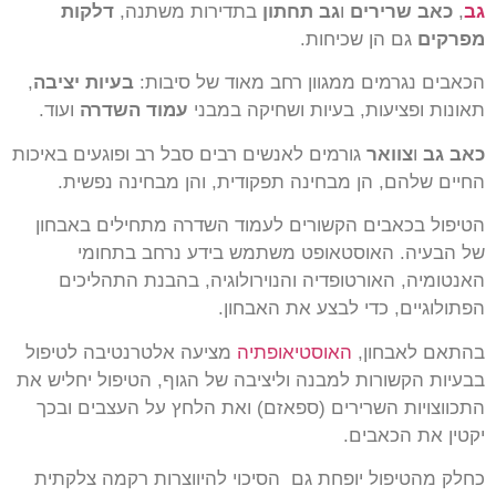
גב
,
כאב שרירים
ו
גב תחתון
בתדירות משתנה,
דלקות
מפרקים
גם הן שכיחות.
הכאבים נגרמים ממגוון רחב מאוד של סיבות:
בעיות יציבה
,
תאונות ופציעות, בעיות ושחיקה במבני
עמוד השדרה
ועוד.
כאב גב
ו
צוואר
גורמים לאנשים רבים סבל רב ופוגעים באיכות
החיים שלהם, הן מבחינה תפקודית, והן מבחינה נפשית.
הטיפול בכאבים הקשורים לעמוד השדרה מתחילים באבחון
של הבעיה. האוסטאופט משתמש בידע נרחב בתחומי
האנטומיה, האורטופדיה והנוירולוגיה, בהבנת התהליכים
הפתולוגיים, כדי לבצע את האבחון.
בהתאם לאבחון,
האוסטיאופתיה
מציעה אלטרנטיבה לטיפול
בבעיות הקשורות למבנה וליציבה של הגוף, הטיפול יחליש את
התכווצויות השרירים (ספאזם) ואת הלחץ על העצבים ובכך
יקטין את הכאבים.
כחלק מהטיפול יופחת גם הסיכוי להיווצרות רקמה צלקתית